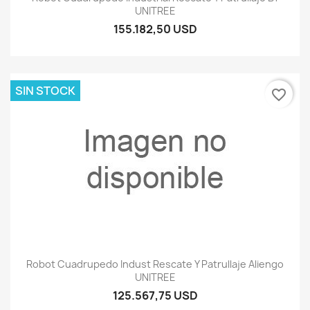
UNITREE
155.182,50 USD
SIN STOCK
favorite_border
Robot Cuadrupedo Indust Rescate Y Patrullaje Aliengo
UNITREE
125.567,75 USD