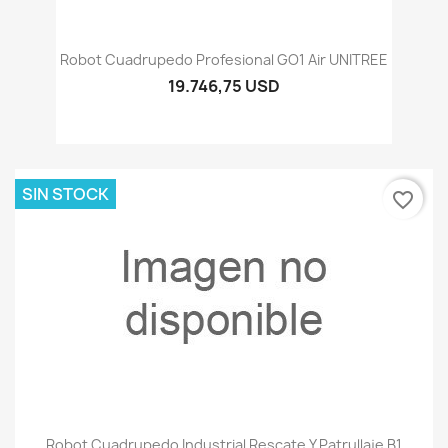
Robot Cuadrupedo Profesional GO1 Air UNITREE
19.746,75 USD
SIN STOCK
favorite_border
Robot Cuadrupedo Industrial Rescate Y Patrullaje B1