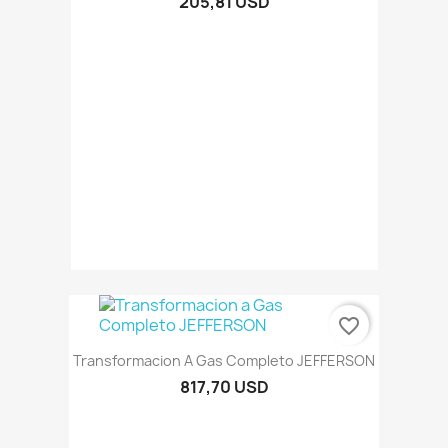
205,81 USD
favorite_border
Transformacion A Gas Completo JEFFERSON
817,70 USD