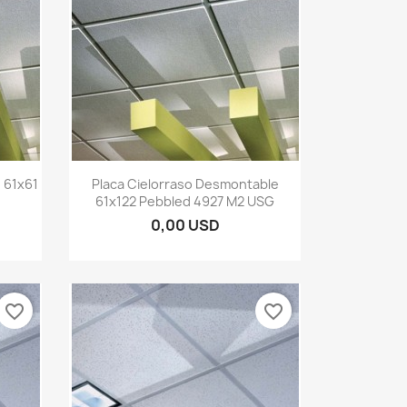
Vista rápida

 61x61
Placa Cielorraso Desmontable
61x122 Pebbled 4927 M2 USG
0,00 USD
favorite_border
favorite_border