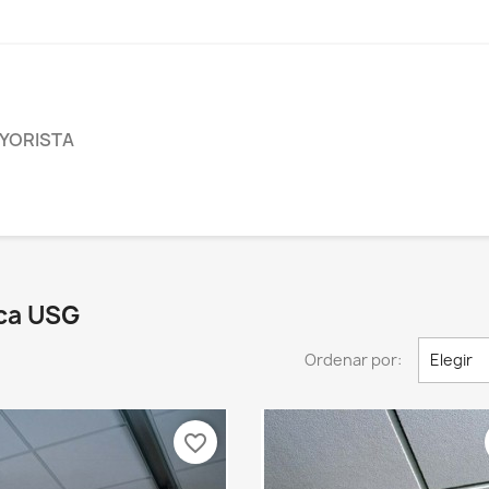
YORISTA
rca USG
Ordenar por:
Elegir
favorite_border