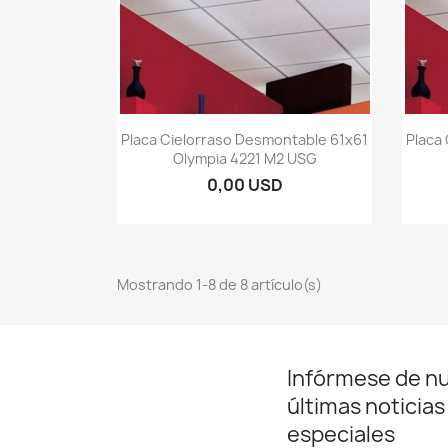
Vista rápida

Placa Cielorraso Desmontable 61x61
Placa
Olympia 4221 M2 USG
0,00 USD
Mostrando 1-8 de 8 artículo(s)
Infórmese de n
últimas noticias
especiales