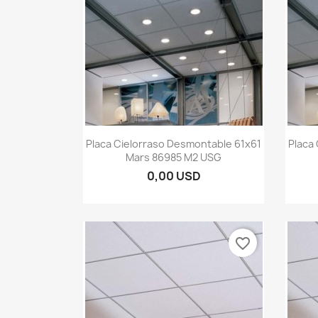
Vista rápida

Placa Cielorraso Desmontable 61x61
Placa
Mars 86985 M2 USG
0,00 USD
favorite_border