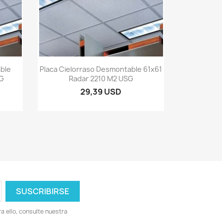
Vista rápida

ble
Placa Cielorraso Desmontable 61x61
SG
Radar 2210 M2 USG
29,39 USD
 ello, consulte nuestra