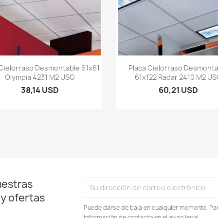
Vista rápida
Vista rápida


 Cielorraso Desmontable 61x61
Placa Cielorraso Desmonta
Olympia 4231 M2 USG
61x122 Radar 2410 M2 U
38,14 USD
60,21 USD
uestras
 y ofertas
Puede darse de baja en cualquier momento. Para
información de contacto en el aviso legal.