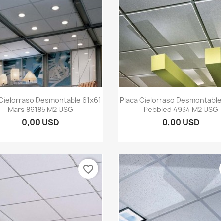
Vista rápida
Vista rápida


 Cielorraso Desmontable 61x61
Placa Cielorraso Desmontable
Mars 86185 M2 USG
Pebbled 4934 M2 USG
0,00 USD
0,00 USD
favorite_border