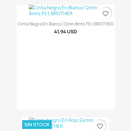
favorite_border
Cinta Negra En Blanco 12mm 8mts FX L BROTHER
41,94 USD
SIN STOCK
favorite_border