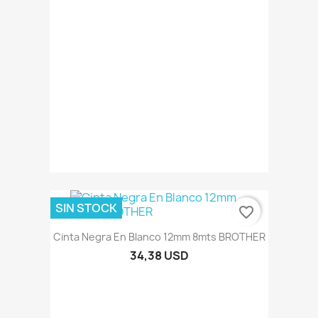
SIN STOCK
favorite_border
Cinta Negra En Blanco 12mm 8mts BROTHER
34,38 USD