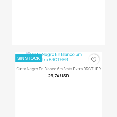
SIN STOCK
favorite_border
Cinta Negro En Blanco 6m 8mts Extra BROTHER
29,74 USD