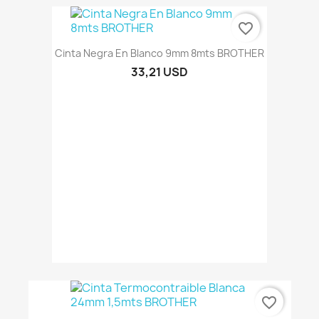
favorite_border
Cinta Negra En Blanco 9mm 8mts BROTHER
33,21 USD
favorite_border