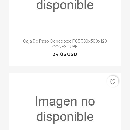
Caja De Paso Conexbox IP65 380x300x120
CONEXTUBE
34,06 USD
favorite_border