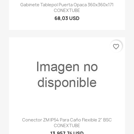
Gabinete Tablepol Puerta Opaca 360x360x171
CONEXTUBE
68,03 USD
favorite_border
Conector ZM IP54 Para Caño Flexible 2" BSC
CONEXTUBE
13.957,74 USD