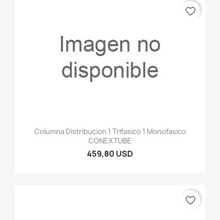
favorite_border
Columna Distribucion 1 Trifasico 1 Monofasico
CONEXTUBE
459,80 USD
favorite_border