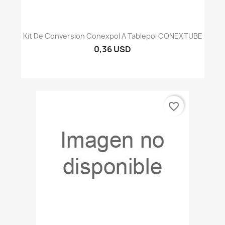
Kit De Conversion Conexpol A Tablepol CONEXTUBE
0,36 USD
favorite_border