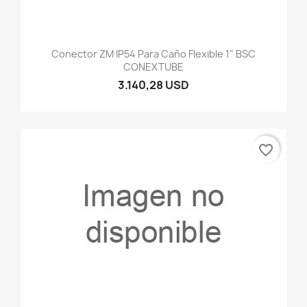
Conector ZM IP54 Para Caño Flexible 1" BSC
CONEXTUBE
3.140,28 USD
favorite_border