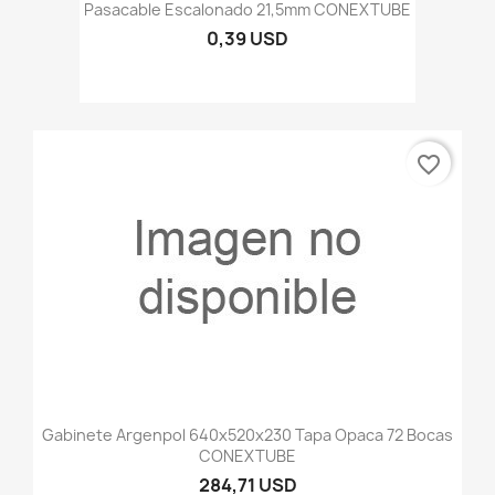
Pasacable Escalonado 21,5mm CONEXTUBE
0,39 USD
favorite_border
Gabinete Argenpol 640x520x230 Tapa Opaca 72 Bocas
CONEXTUBE
284,71 USD