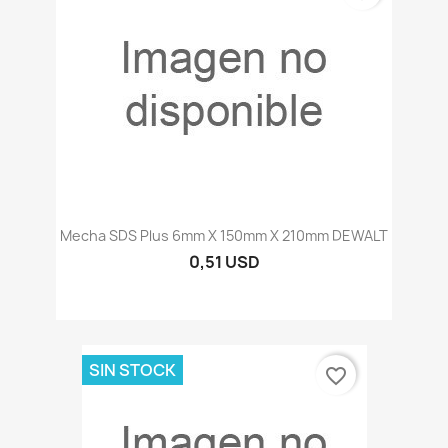
Mecha SDS Plus 6mm X 150mm X 210mm DEWALT
0,51 USD
SIN STOCK
favorite_border