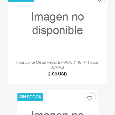
Hoja Corte Metal Medio Bi-M/Co 3" 18TPI T X5un
DEWALT
2,09 USD
SIN STOCK
favorite_border