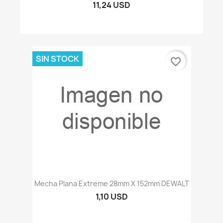
11,24 USD
SIN STOCK
favorite_border
Mecha Plana Extreme 28mm X 152mm DEWALT
1,10 USD