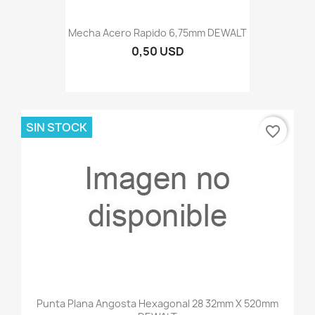
Mecha Acero Rapido 6,75mm DEWALT
0,50 USD
SIN STOCK
favorite_border
Punta Plana Angosta Hexagonal 28 32mm X 520mm