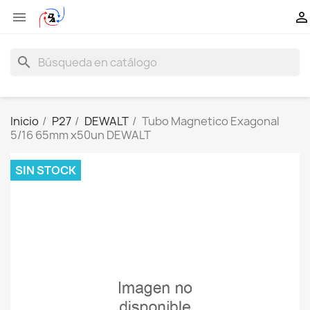


search
Inicio
P27
DEWALT
Tubo Magnetico Exagonal
5/16 65mm x50un DEWALT
SIN STOCK