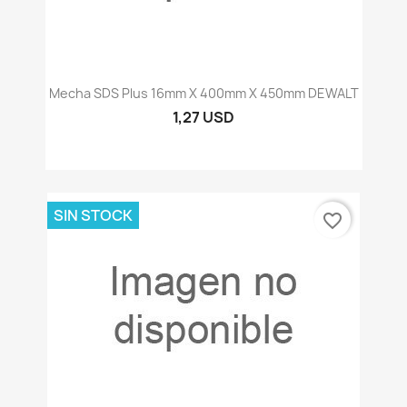
Mecha SDS Plus 16mm X 400mm X 450mm DEWALT
1,27 USD
SIN STOCK
favorite_border