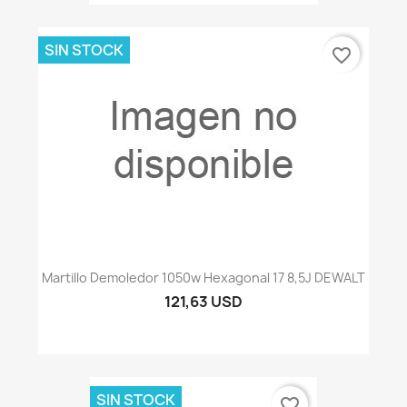
SIN STOCK
favorite_border
Martillo Demoledor 1050w Hexagonal 17 8,5J DEWALT
121,63 USD
SIN STOCK
favorite_border