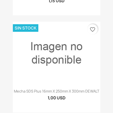
1,15 USD
SIN STOCK
favorite_border
Mecha SDS Plus 16mm X 250mm X 300mm DEWALT
1,00 USD