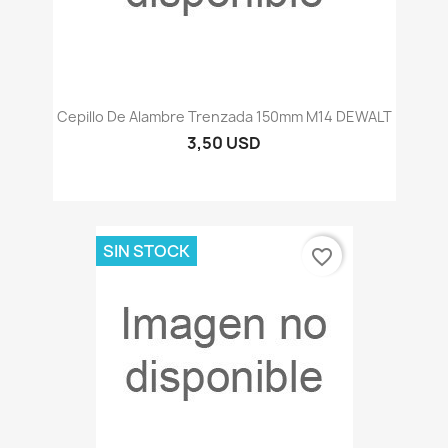
Cepillo De Alambre Trenzada 150mm M14 DEWALT
3,50 USD
SIN STOCK
favorite_border