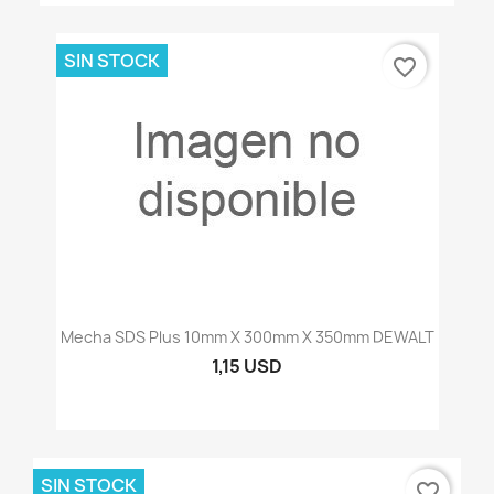
SIN STOCK
favorite_border
Mecha SDS Plus 10mm X 300mm X 350mm DEWALT
1,15 USD
SIN STOCK
favorite_border