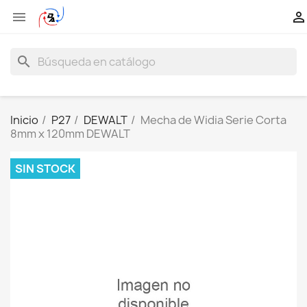


search
Inicio
P27
DEWALT
Mecha de Widia Serie Corta
8mm x 120mm DEWALT
SIN STOCK