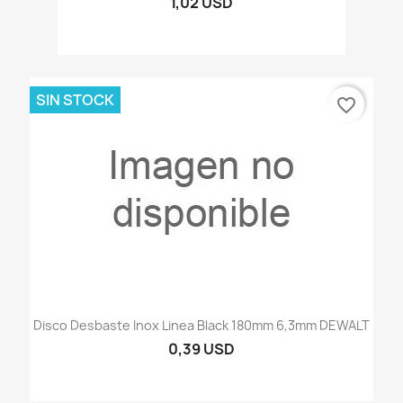
1,02 USD
SIN STOCK
favorite_border
Disco Desbaste Inox Linea Black 180mm 6,3mm DEWALT
0,39 USD