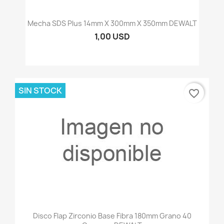
Mecha SDS Plus 14mm X 300mm X 350mm DEWALT
1,00 USD
SIN STOCK
favorite_border
Disco Flap Zirconio Base Fibra 180mm Grano 40