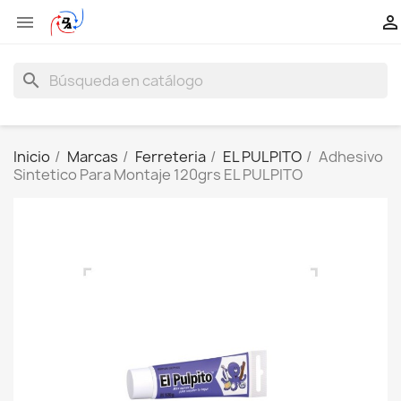


search
Inicio
Marcas
Ferreteria
EL PULPITO
Adhesivo
Sintetico Para Montaje 120grs EL PULPITO