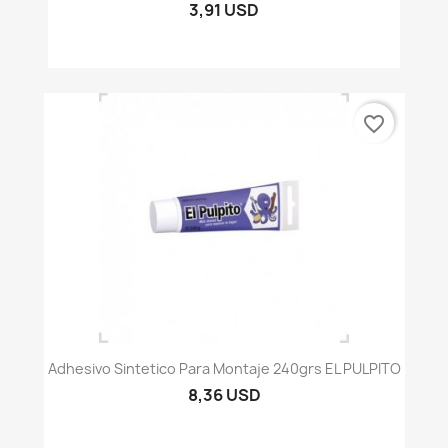
3,91 USD
favorite_border
Adhesivo Sintetico Para Montaje 240grs EL PULPITO
8,36 USD