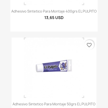
Adhesivo Sintetico Para Montaje 400grs EL PULPITO
13,65 USD
favorite_border
Adhesivo Sintetico Para Montaje 50grs EL PULPITO