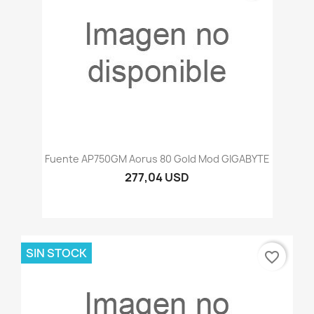
Fuente AP750GM Aorus 80 Gold Mod GIGABYTE
277,04 USD
SIN STOCK
favorite_border