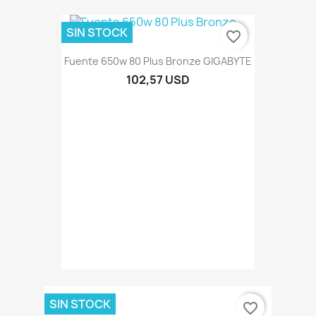
SIN STOCK
favorite_border
Fuente 650w 80 Plus Bronze GIGABYTE
102,57 USD
SIN STOCK
favorite_border