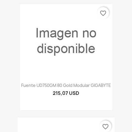
favorite_border
Fuente UD750GM 80 Gold Modular GIGABYTE
215,07 USD
favorite_border