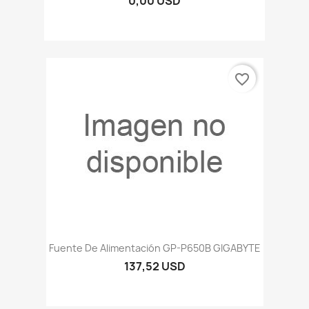
0,00 USD
favorite_border
Fuente De Alimentación GP-P650B GIGABYTE
137,52 USD