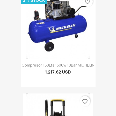
SIN STOCK
favorite_border
Compresor 150Lts 1500w 10Bar MICHELIN
1.217,62 USD
favorite_border