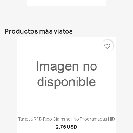
Productos más vistos
favorite_border
Tarjeta RFID Ripo Clamshell No Programadas HID
2,76 USD