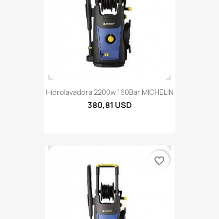
Hidrolavadora 2200w 160Bar MICHELIN
380,81 USD
favorite_border