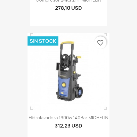
278,10 USD
SIN STOCK
favorite_border
Hidrolavadora 1900w 140Bar MICHELIN
312,23 USD