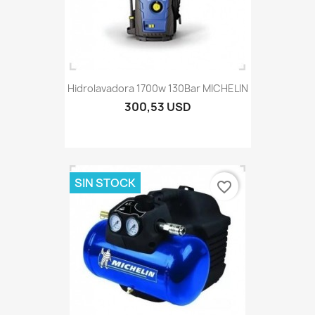
Hidrolavadora 1700w 130Bar MICHELIN
300,53 USD
SIN STOCK
favorite_border