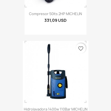
Compresor 50lts 2HP MICHELIN
331,09 USD
favorite_border
Hidrolavadora 1400w 110Bar MICHELIN