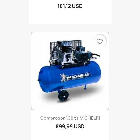
181,12 USD
favorite_border
Compresor 100lts MICHELIN
899,99 USD