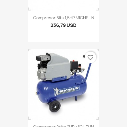
Compresor 6lts 1,5HP MICHELIN
236,79 USD
favorite_border
Compresor 24lts 2HP MICHELIN