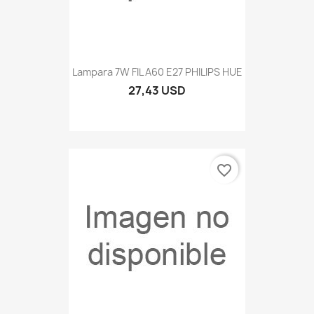
Lampara 7W FIL A60 E27 PHILIPS HUE
27,43 USD
favorite_border