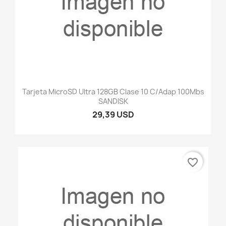
Tarjeta MicroSD Ultra 128GB Clase 10 C/adap 100Mbs
SANDISK
29,39 USD
favorite_border