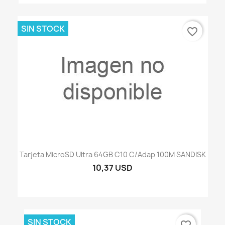
SIN STOCK
favorite_border
Tarjeta MicroSD Ultra 64GB C10 C/adap 100M SANDISK
10,37 USD
SIN STOCK
favorite_border