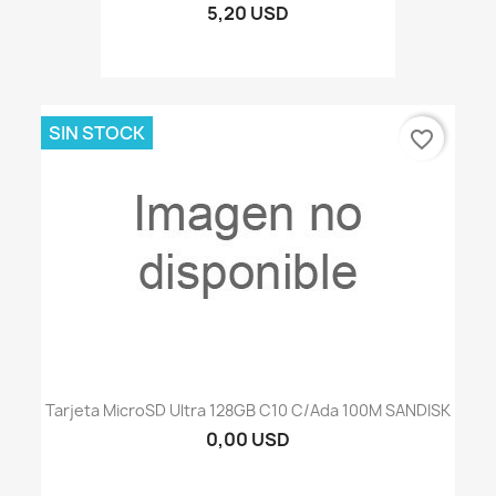
5,20 USD
SIN STOCK
favorite_border
Tarjeta MicroSD Ultra 128GB C10 C/ada 100M SANDISK
0,00 USD