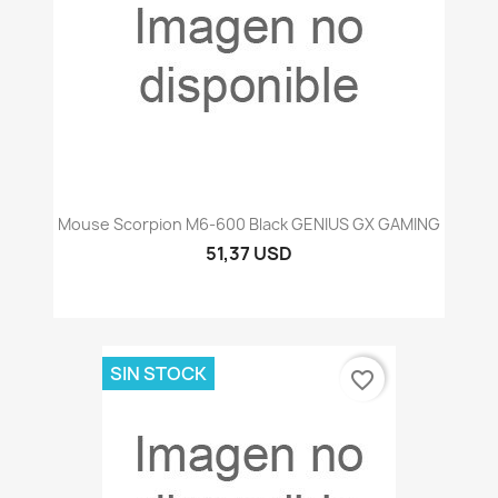
Mouse Scorpion M6-600 Black GENIUS GX GAMING
51,37 USD
SIN STOCK
favorite_border