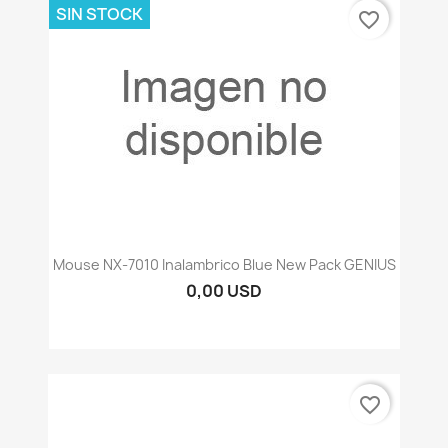
SIN STOCK
favorite_border
Mouse NX-7010 Inalambrico Blue New Pack GENIUS
0,00 USD
favorite_border