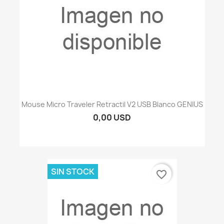
Mouse Micro Traveler Retractil V2 USB Blanco GENIUS
0,00 USD
SIN STOCK
favorite_border