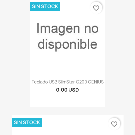
SIN STOCK
favorite_border
Teclado USB SlimStar Q200 GENIUS
0,00 USD
SIN STOCK
favorite_border