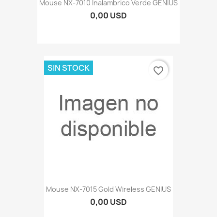
Mouse NX-7010 Inalambrico Verde GENIUS
0,00 USD
SIN STOCK
favorite_border
Mouse NX-7015 Gold Wireless GENIUS
0,00 USD