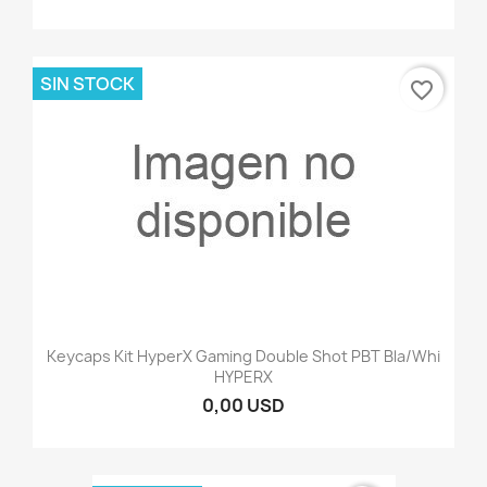
SIN STOCK
favorite_border
Keycaps Kit HyperX Gaming Double Shot PBT Bla/Whi
HYPERX
0,00 USD