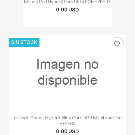
Mouse Pad HyperX Fury Ultra RGB HYPERX
0,00 USD
SIN STOCK
favorite_border
Teclado Gamer HyperX Alloy Core RGB Membrane Ke
HYPERX
0,00 USD