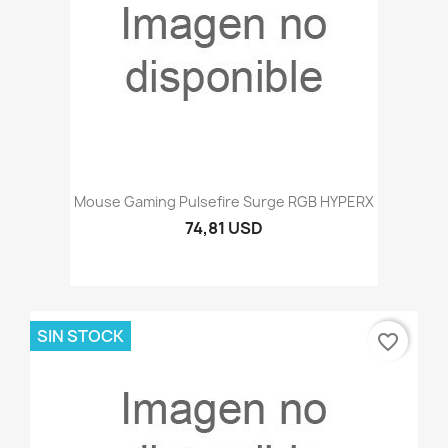
Mouse Gaming Pulsefire Surge RGB HYPERX
74,81 USD
SIN STOCK
favorite_border