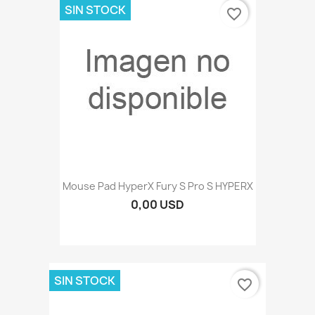
SIN STOCK
favorite_border
Mouse Pad HyperX Fury S Pro S HYPERX
0,00 USD
SIN STOCK
favorite_border