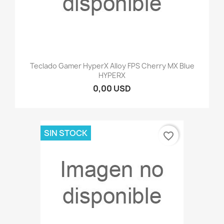
Teclado Gamer HyperX Alloy FPS Cherry MX Blue
HYPERX
0,00 USD
SIN STOCK
favorite_border