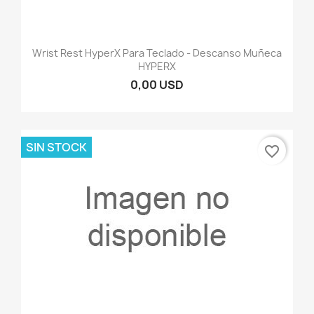
Wrist Rest HyperX Para Teclado - Descanso Muñeca
HYPERX
0,00 USD
SIN STOCK
favorite_border