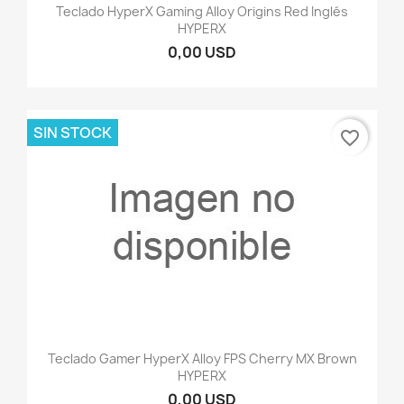
Teclado HyperX Gaming Alloy Origins Red Inglés
HYPERX
0,00 USD
SIN STOCK
favorite_border
Teclado Gamer HyperX Alloy FPS Cherry MX Brown
HYPERX
0,00 USD