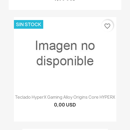
SIN STOCK
favorite_border
Teclado HyperX Gaming Alloy Origins Core HYPERX
0,00 USD