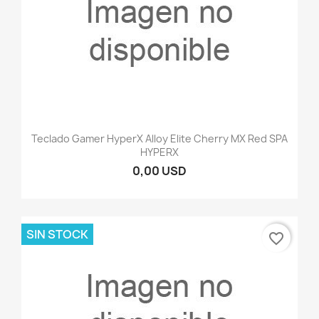
Teclado Gamer HyperX Alloy Elite Cherry MX Red SPA
HYPERX
0,00 USD
SIN STOCK
favorite_border