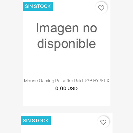
SIN STOCK
favorite_border
Mouse Gaming Pulsefire Raid RGB HYPERX
0,00 USD
SIN STOCK
favorite_border