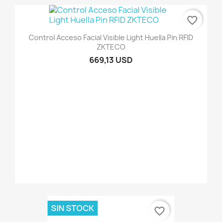
favorite_border
Control Acceso Facial Visible Light Huella Pin RFID
ZKTECO
669,13 USD
SIN STOCK
favorite_border