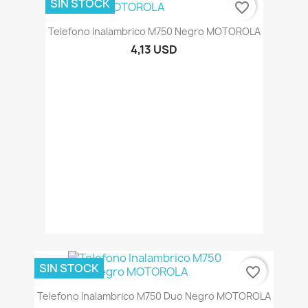
SIN STOCK
favorite_border
Telefono Inalambrico M750 Negro MOTOROLA
4,13 USD
SIN STOCK
favorite_border
Telefono Inalambrico M750 Duo Negro MOTOROLA