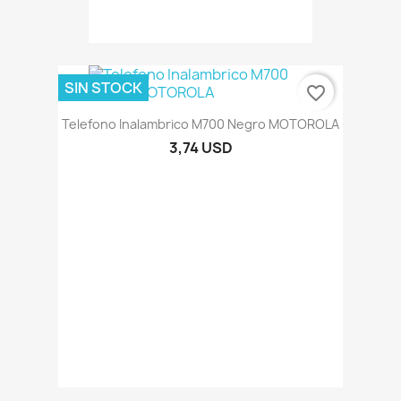
SIN STOCK
favorite_border
Telefono Inalambrico M700 Negro MOTOROLA
3,74 USD