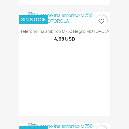
SIN STOCK
favorite_border
Telefono Inalambrico M750 Negro MOTOROLA
4,68 USD