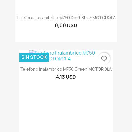
Telefono Inalambrico M750 Dect Black MOTOROLA
0,00 USD
SIN STOCK
favorite_border
Telefono Inalambrico M750 Green MOTOROLA
4,13 USD