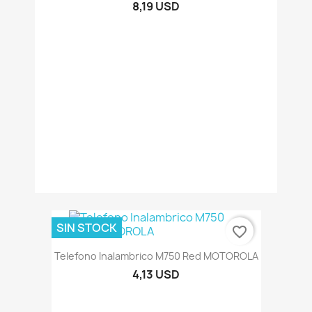
8,19 USD
SIN STOCK
favorite_border
Telefono Inalambrico M750 Red MOTOROLA
4,13 USD