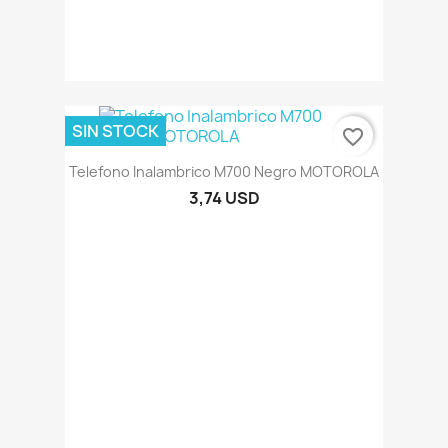
SIN STOCK
favorite_border
Telefono Inalambrico M700 Negro MOTOROLA
3,74 USD