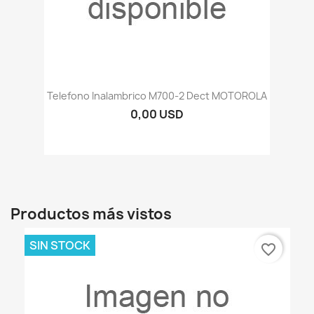
Telefono Inalambrico M700-2 Dect MOTOROLA
0,00 USD
Productos más vistos
SIN STOCK
favorite_border