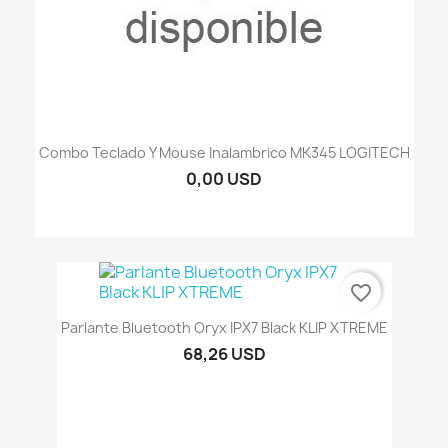
Combo Teclado Y Mouse Inalambrico MK345 LOGITECH
0,00 USD
favorite_border
Parlante Bluetooth Oryx IPX7 Black KLIP XTREME
68,26 USD