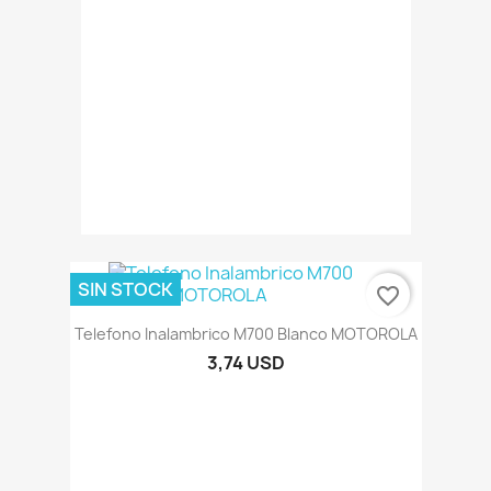
SIN STOCK
favorite_border
Telefono Inalambrico M700 Blanco MOTOROLA
3,74 USD