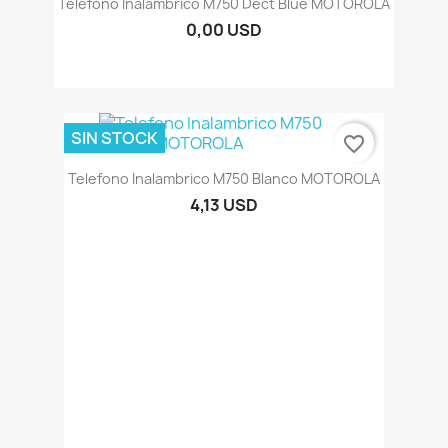
Telefono Inalambrico M750 Dect Blue MOTOROLA
0,00 USD
SIN STOCK
favorite_border
Telefono Inalambrico M750 Blanco MOTOROLA
4,13 USD