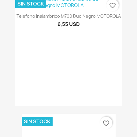
SIN STOCK
favorite_border
Telefono Inalambrico M700 Duo Negro MOTOROLA
6,55 USD
SIN STOCK
favorite_border