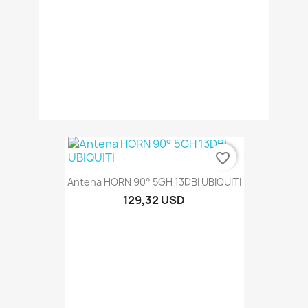
favorite_border
Antena HORN 90° 5GH 13DBI UBIQUITI
129,32 USD