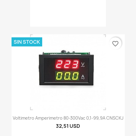
SIN STOCK
favorite_border
Voltimetro Amperimetro 80-300Vac 0,1-99,9A CNSCKJ
32,51 USD