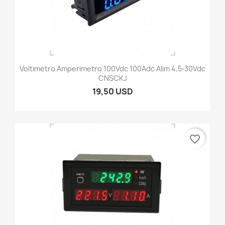
Voltimetro Amperimetro 100Vdc 100Adc Alim 4,5-30Vdc
CNSCKJ
19,50 USD
favorite_border