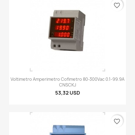
favorite_border
Voltimetro Amperimetro Cofimetro 80-300Vac 0.1-99.9A
CNSCKJ
53,32 USD
favorite_border