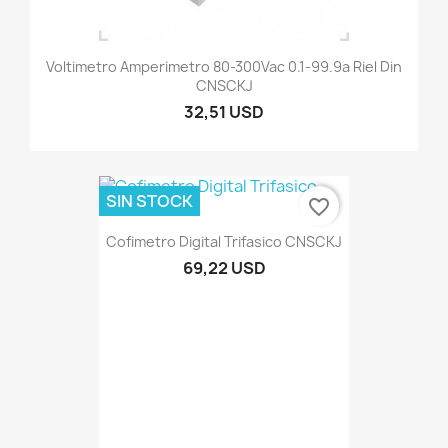
Voltimetro Amperimetro 80-300Vac 0.1-99.9a Riel Din
CNSCKJ
32,51 USD
SIN STOCK
favorite_border
Cofimetro Digital Trifasico CNSCKJ
69,22 USD