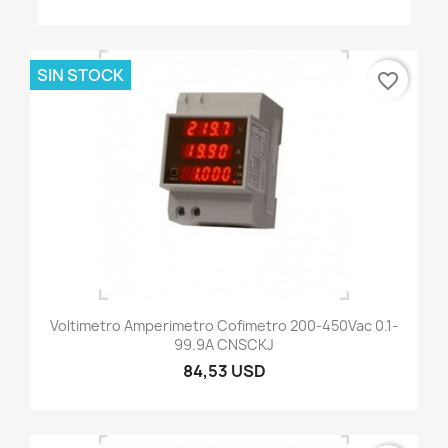
SIN STOCK
favorite_border
Voltimetro Amperimetro Cofimetro 200-450Vac 0.1-
99.9A CNSCKJ
84,53 USD