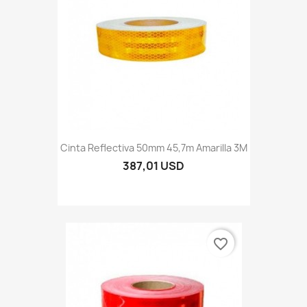
Cinta Reflectiva 50mm 45,7m Amarilla 3M
387,01 USD
favorite_border