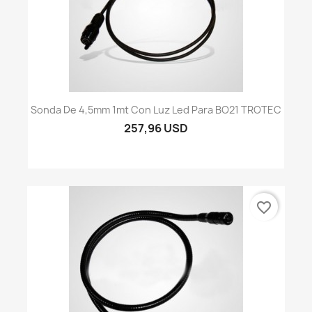
Sonda De 4,5mm 1mt Con Luz Led Para BO21 TROTEC
257,96 USD
favorite_border