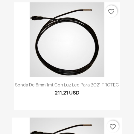
favorite_border
Sonda De 6mm 1mt Con Luz Led Para BO21 TROTEC
211,21 USD
favorite_border