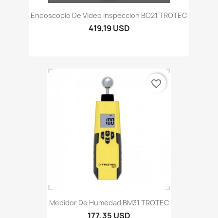
Endoscopio De Video Inspeccion BO21 TROTEC
419,19 USD
favorite_border
Medidor De Humedad BM31 TROTEC
177,35 USD