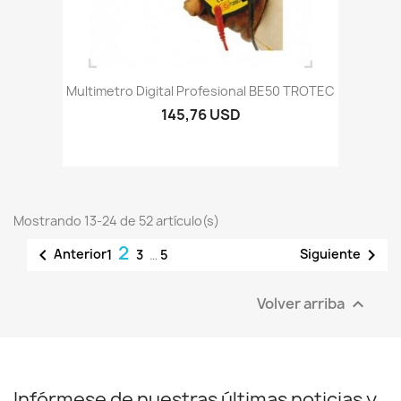
Multimetro Digital Profesional BE50 TROTEC
145,76 USD
Mostrando 13-24 de 52 artículo(s)
2


Anterior
Siguiente
1
3
…
5
Volver arriba

Infórmese de nuestras últimas noticias y