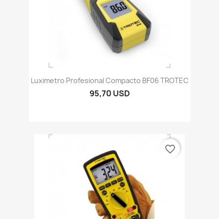
Luximetro Profesional Compacto BF06 TROTEC
95,70 USD
favorite_border