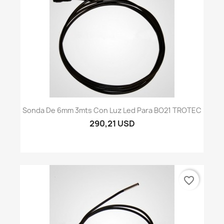
Sonda De 6mm 3mts Con Luz Led Para BO21 TROTEC
290,21 USD
favorite_border