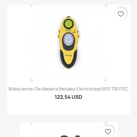
favorite_border
Wallscanner De Madera Metales Electricidad BI15 TROTEC
122,54 USD
favorite_border