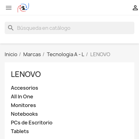


search
Inicio
Marcas
Tecnologia A - L
LENOVO
LENOVO
Accesorios
All In One
Monitores
Notebooks
PCs de Escritorio
Tablets