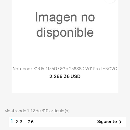
Notebook X13 I5-1135G7 8Gb 256SSD W11Pro LENOVO
2.266,36 USD
Mostrando 1-12 de 310 artículo(s)
1

Siguiente
2
3
…
26