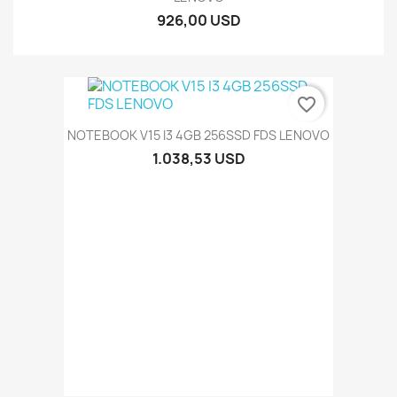
926,00 USD
favorite_border
NOTEBOOK V15 I3 4GB 256SSD FDS LENOVO
1.038,53 USD