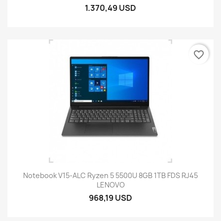
1.370,49 USD
favorite_border
Notebook V15-ALC Ryzen 5 5500U 8GB 1TB FDS RJ45
LENOVO
968,19 USD