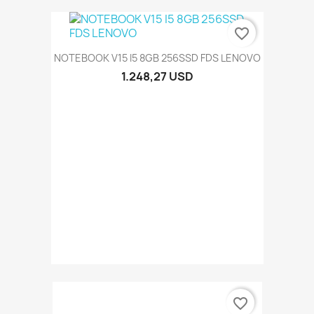
favorite_border
NOTEBOOK V15 I5 8GB 256SSD FDS LENOVO
1.248,27 USD
favorite_border