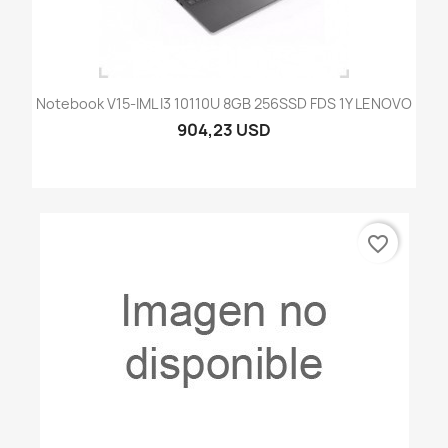
Notebook V15-IML I3 10110U 8GB 256SSD FDS 1Y LENOVO
904,23 USD
favorite_border