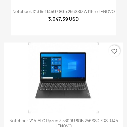
Notebook X13 I5-1145G7 8Gb 256SSD W11Pro LENOVO
3.047,59 USD
favorite_border
Notebook V15-ALC Ryzen 3 5300U 8GB 256SSD FDS RJ45
LENOVO