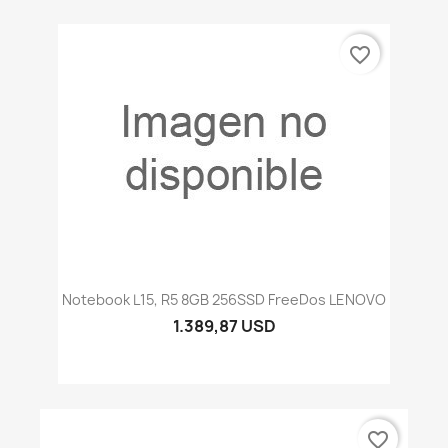
favorite_border
Notebook L15, R5 8GB 256SSD FreeDos LENOVO
1.389,87 USD
favorite_border