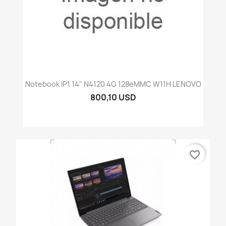
Notebook IP1 14" N4120 4G 128eMMC W11H LENOVO
800,10 USD
favorite_border