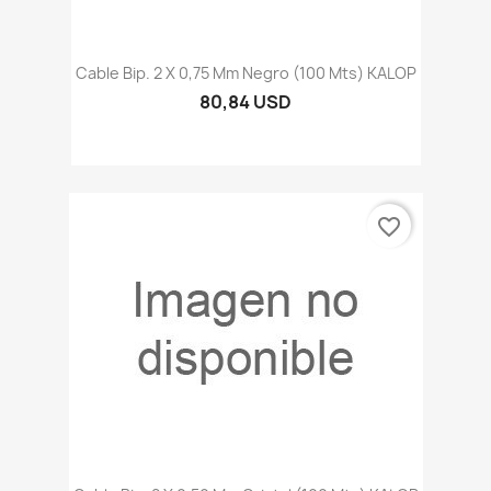
Cable Bip. 2 X 0,75 Mm Negro (100 Mts) KALOP
80,84 USD
favorite_border