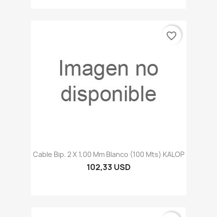
favorite_border
Cable Bip. 2 X 1,00 Mm Blanco (100 Mts) KALOP
102,33 USD