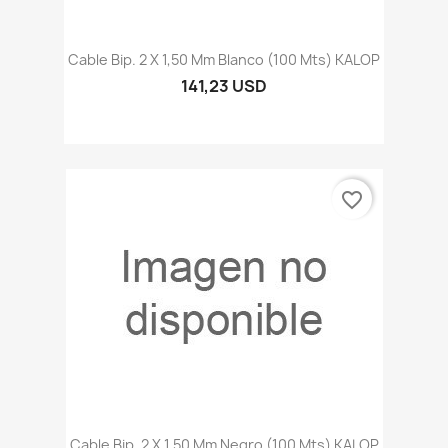
Cable Bip. 2 X 1,50 Mm Blanco (100 Mts) KALOP
141,23 USD
favorite_border
Cable Bip. 2 X 1,50 Mm Negro (100 Mts) KALOP