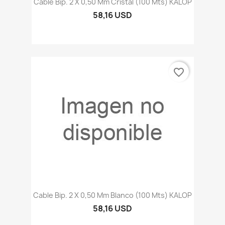
Cable Bip. 2 X 0,50 Mm Cristal (100 Mts) KALOP
58,16 USD
favorite_border
Cable Bip. 2 X 0,50 Mm Blanco (100 Mts) KALOP
58,16 USD