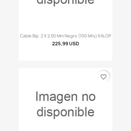
Cable Bip. 2 X 2,50 Mm Negro (100 Mts) KALOP
225,99 USD
favorite_border