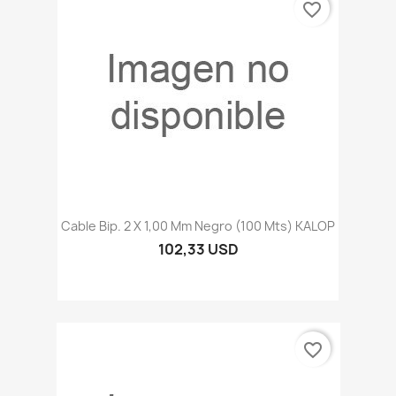
favorite_border
Cable Bip. 2 X 1,00 Mm Negro (100 Mts) KALOP
102,33 USD
favorite_border