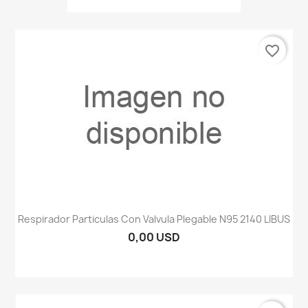
favorite_border
Respirador Particulas Con Valvula Plegable N95 2140 LIBUS
0,00 USD