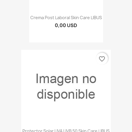
Crema Post Laboral Skin Care LIBUS
0,00 USD
favorite_border
Protector Solar UVA UVB 50 Skin Care LIBUS