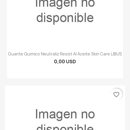
Guante Quimico Neutraliz Resist Al Aceite Skin Care LIBUS
0,00 USD
favorite_border