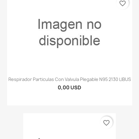
favorite_border
Respirador Particulas Con Valvula Plegable N95 2130 LIBUS
0,00 USD
favorite_border