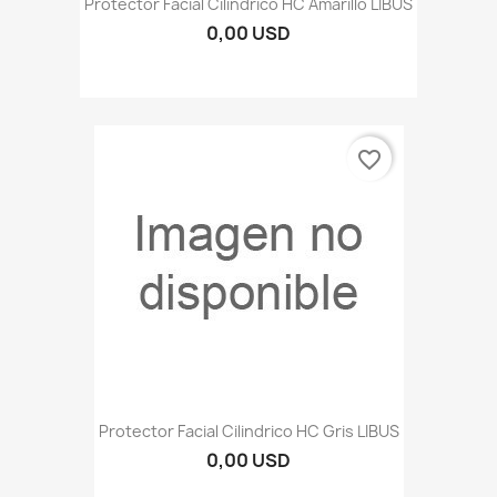
Protector Facial Cilindrico HC Amarillo LIBUS
0,00 USD
favorite_border
Protector Facial Cilindrico HC Gris LIBUS
0,00 USD