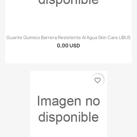
Guante Quimico Barrera Resistente Al Agua Skin Care LIBUS
0,00 USD
favorite_border