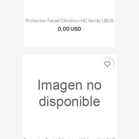
Protector Facial Cilindrico HC Verde LIBUS
0,00 USD
favorite_border