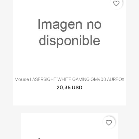
favorite_border
Mouse LASERSIGHT WHITE GAMING GM400 AUREOX
20,35 USD
favorite_border