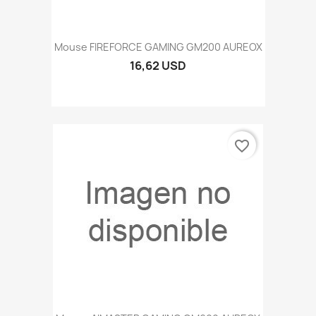
Mouse FIREFORCE GAMING GM200 AUREOX
16,62 USD
favorite_border