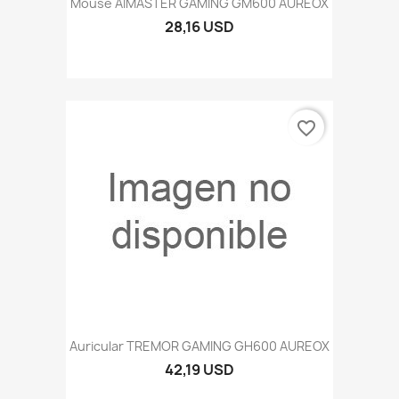
Mouse AIMASTER GAMING GM600 AUREOX
28,16 USD
favorite_border
Auricular TREMOR GAMING GH600 AUREOX
42,19 USD