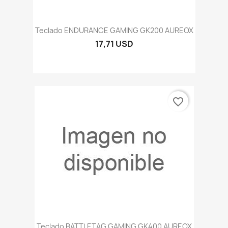
Teclado ENDURANCE GAMING GK200 AUREOX
17,71 USD
favorite_border
Teclado BATTLETAG GAMING GK400 AUREOX