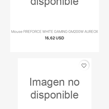
Mouse FIREFORCE WHITE GAMING GM200W AUREOX
16,62 USD
favorite_border