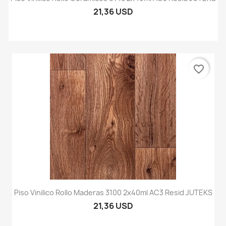
21,36 USD
favorite_border
Piso Vinilico Rollo Maderas 3100 2x40ml AC3 Resid JUTEKS
21,36 USD