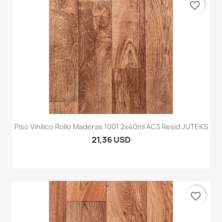
favorite_border
Piso Vinilico Rollo Maderas 1001 2x40ml AC3 Resid JUTEKS
21,36 USD
favorite_border