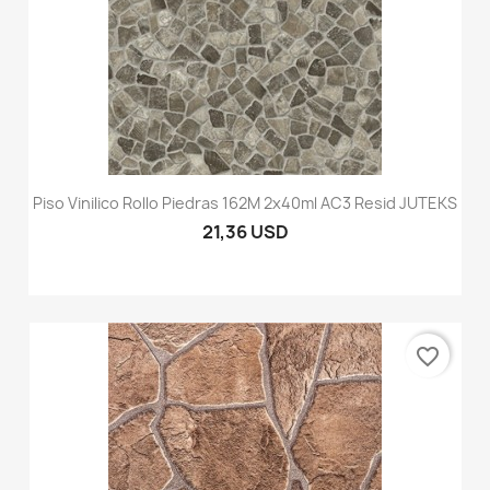
Piso Vinilico Rollo Piedras 162M 2x40ml AC3 Resid JUTEKS
21,36 USD
favorite_border