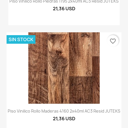
Piso Vinilico Rollo Piedras 1195 2x40ml AC3 Resid JUTEKS
21,36 USD
SIN STOCK
favorite_border
Piso Vinilico Rollo Maderas 4160 2x40ml AC3 Resid JUTEKS
21,36 USD