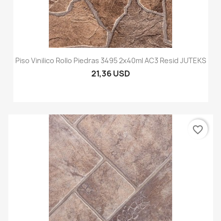
Piso Vinilico Rollo Piedras 3495 2x40ml AC3 Resid JUTEKS
21,36 USD
favorite_border