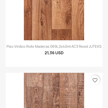
Piso Vinilico Rollo Maderas 069L 2x40ml AC3 Resid JUTEKS
21,36 USD
favorite_border