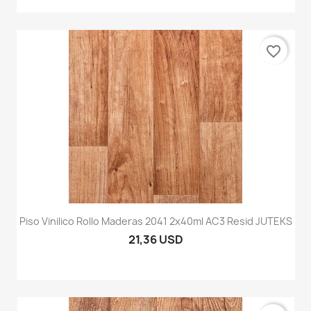
favorite_border
Piso Vinilico Rollo Maderas 2041 2x40ml AC3 Resid JUTEKS
21,36 USD