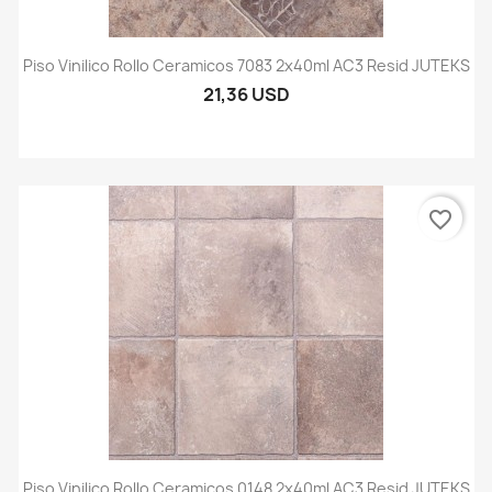
Piso Vinilico Rollo Ceramicos 7083 2x40ml AC3 Resid JUTEKS
21,36 USD
favorite_border
Piso Vinilico Rollo Ceramicos 0148 2x40ml AC3 Resid JUTEKS