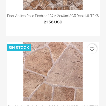
Piso Vinilico Rollo Piedras 124M 2x40ml AC3 Resid JUTEKS
21,36 USD
SIN STOCK
favorite_border