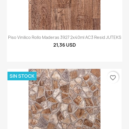
Piso Vinilico Rollo Maderas 3927 2x40ml AC3 Resid JUTEKS
21,36 USD
SIN STOCK
favorite_border