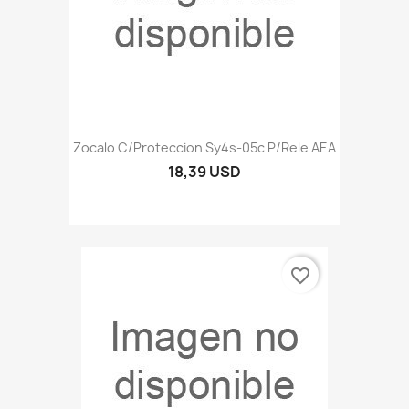
Zocalo C/proteccion Sy4s-05c P/rele AEA
18,39 USD
favorite_border