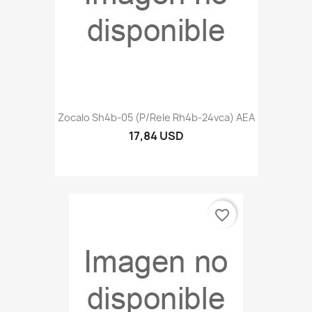
Zocalo Sh4b-05 (p/rele Rh4b-24vca) AEA
17,84 USD
favorite_border