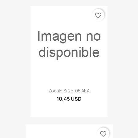
favorite_border
Zocalo Sr2p-05 AEA
10,45 USD
favorite_border