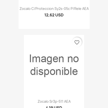
Zocalo C/proteccion Sy2s-05c P/rele AEA
12,62 USD
favorite_border
Zocalo Sr3p-511 AEA
4,19 USD