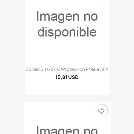
Zocalo Sj1s-07l C/proteccion P/rele AEA
10,81 USD
favorite_border