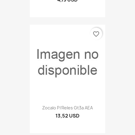
favorite_border
Zocalo P/reles Gt3a AEA
13,52 USD