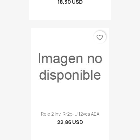
18,30 USD
favorite_border
Rele 2 Inv. Rr2p-U 12vca AEA
22,86 USD