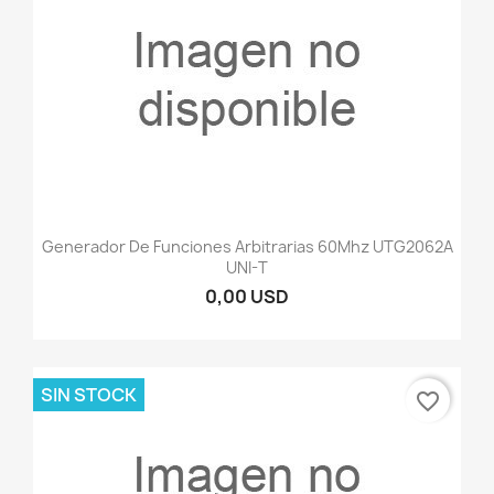
Generador De Funciones Arbitrarias 60Mhz UTG2062A
UNI-T
0,00 USD
SIN STOCK
favorite_border