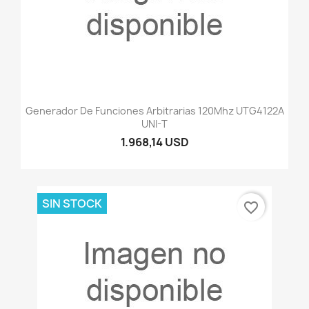
Generador De Funciones Arbitrarias 120Mhz UTG4122A
UNI-T
1.968,14 USD
SIN STOCK
favorite_border