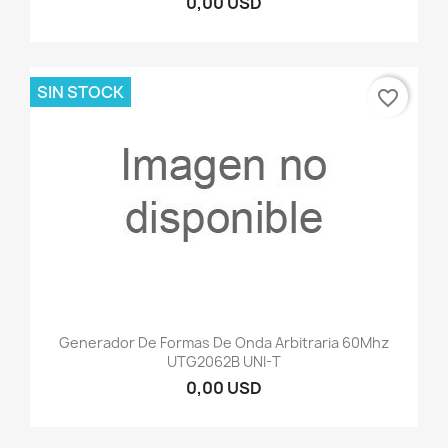
0,00 USD
SIN STOCK
favorite_border
Generador De Formas De Onda Arbitraria 60Mhz
UTG2062B UNI-T
0,00 USD