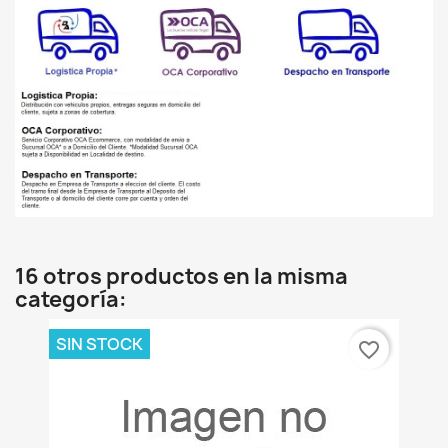
16 otros productos en la misma
categoría:
SIN STOCK
favorite_border