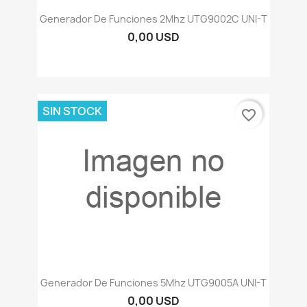
Generador De Funciones 2Mhz UTG9002C UNI-T
0,00 USD
SIN STOCK
favorite_border
Generador De Funciones 5Mhz UTG9005A UNI-T
0,00 USD