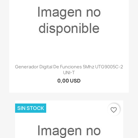
Generador Digital De Funciones 5Mhz UTG9005C-2
UNI-T
0,00 USD
SIN STOCK
favorite_border