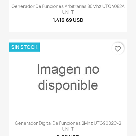
Generador De Funciones Arbitrarias 80Mhz UTG4082A
UNI-T
1.416,69 USD
SIN STOCK
favorite_border
Generador Digital De Funciones 2Mhz UTG9002C-2
UNI-T