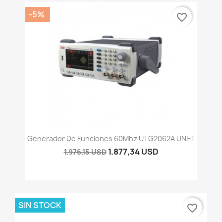
-5%
favorite_border
Generador De Funciones 60Mhz UTG2062A UNI-T
1.877,34 USD
1.976,15 USD
SIN STOCK
favorite_border