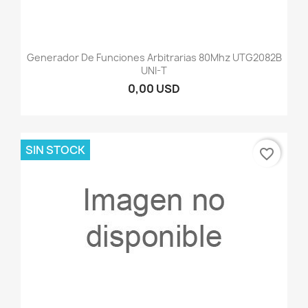
Generador De Funciones Arbitrarias 80Mhz UTG2082B
UNI-T
0,00 USD
SIN STOCK
favorite_border