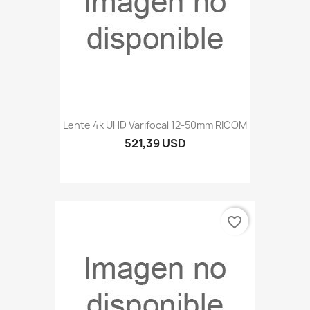
Lente 4k UHD Varifocal 12-50mm RICOM
521,39 USD
favorite_border