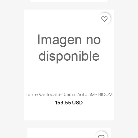
favorite_border
Lente Varifocal 3-105mm Auto 3MP RICOM
153,55 USD
favorite_border