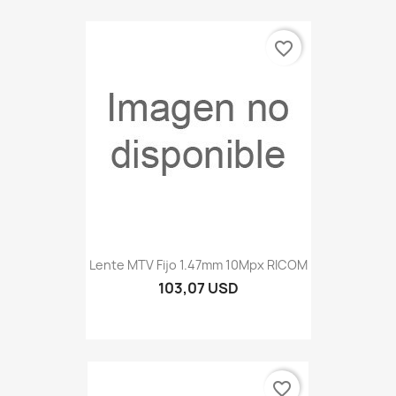
favorite_border
Lente MTV Fijo 1.47mm 10Mpx RICOM
103,07 USD
favorite_border