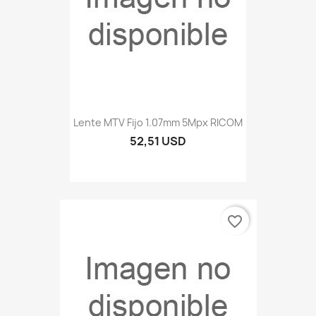
Lente MTV Fijo 1.07mm 5Mpx RICOM
52,51 USD
favorite_border