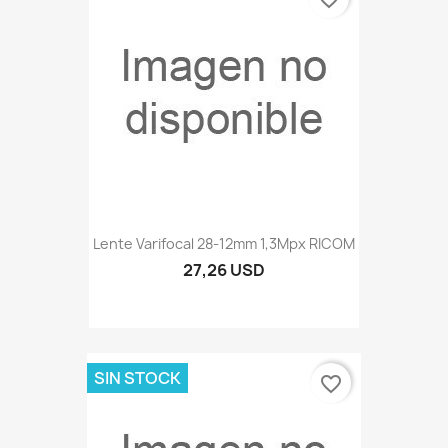
Lente Varifocal 28-12mm 1,3Mpx RICOM
27,26 USD
SIN STOCK
favorite_border