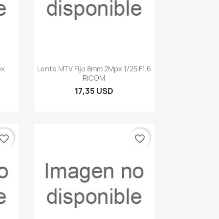
Vista rápida

px
Lente MTV Fijo 8mm 2Mpx 1/25 F1.6
RICOM
17,35 USD
vorite_border
favorite_border