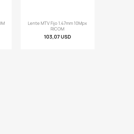
Vista rápida

COM
Lente MTV Fijo 1.47mm 10Mpx
RICOM
103,07 USD