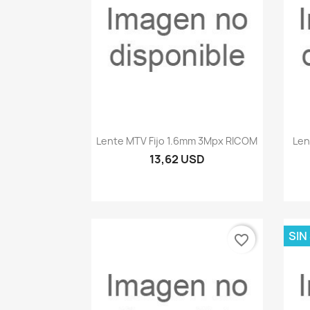
Vista rápida

Lente MTV Fijo 1.6mm 3Mpx RICOM
Len
13,62 USD
SIN
favorite_border