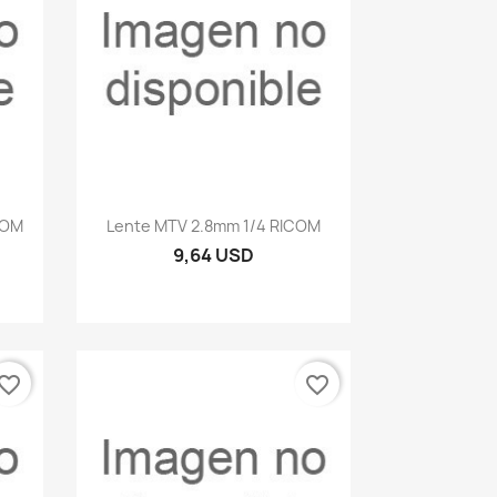
Vista rápida

COM
Lente MTV 2.8mm 1/4 RICOM
9,64 USD
vorite_border
favorite_border