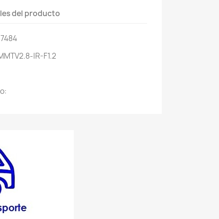
les del producto
17484
MMTV2.8-IR-F1.2
o: