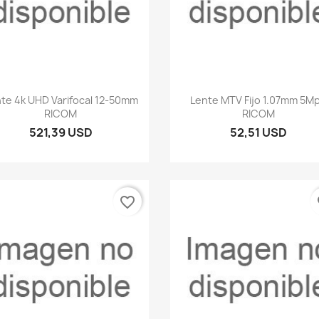
Vista rápida
Vista rápida


te 4k UHD Varifocal 12-50mm
Lente MTV Fijo 1.07mm 5M
RICOM
RICOM
521,39 USD
52,51 USD
favorite_border
fa