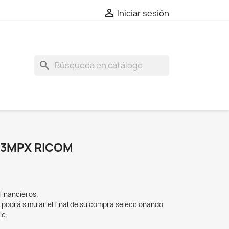

Iniciar sesión
search
 3MPX RICOM
 financieros.
y podrá simular el final de su compra seleccionando
le.