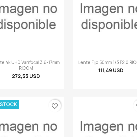
Vista rápida
Vista rápida


te 4k UHD Varifocal 3.6-17mm
Lente Fijo 50mm 1/3 F2.0 RI
RICOM
111,49 USD
272,53 USD
 STOCK
favorite_border
fa