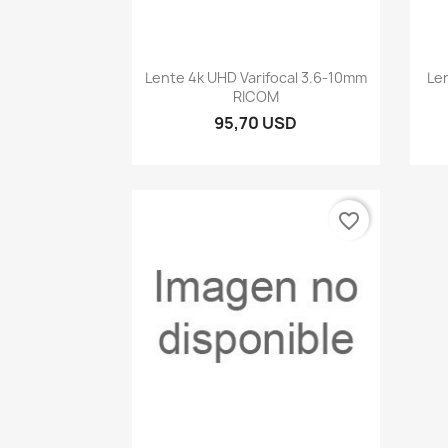
Vista rápida

Lente 4k UHD Varifocal 3.6-10mm
Le
RICOM
95,70 USD
favorite_border