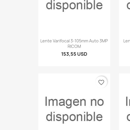
Vista rápida

Lente Varifocal 3-105mm Auto 3MP
Len
RICOM
153,55 USD
favorite_border