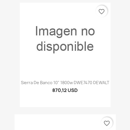
favorite_border
Sierra De Banco 10" 1800w DWE7470 DEWALT
870,12 USD
favorite_border