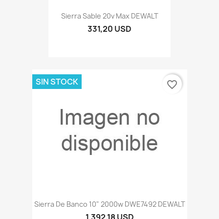
Sierra Sable 20v Max DEWALT
331,20 USD
SIN STOCK
favorite_border
Sierra De Banco 10" 2000w DWE7492 DEWALT
1.392,18 USD