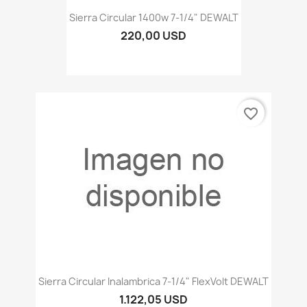
Sierra Circular 1400w 7-1/4" DEWALT
220,00 USD
favorite_border
Sierra Circular Inalambrica 7-1/4" FlexVolt DEWALT
1.122,05 USD