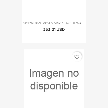
Sierra Circular 20v Max 7-1/4" DEWALT
353,21 USD
favorite_border