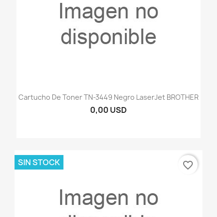
Cartucho De Toner TN-3449 Negro LaserJet BROTHER
0,00 USD
SIN STOCK
favorite_border