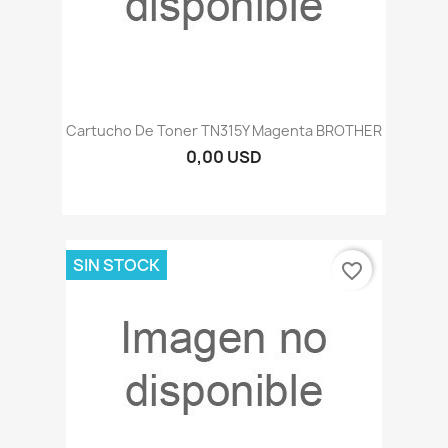
Cartucho De Toner TN315Y Magenta BROTHER
0,00 USD
SIN STOCK
favorite_border