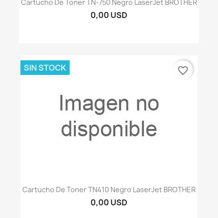
Cartucho De Toner TN-750 Negro LaserJet BROTHER
0,00 USD
SIN STOCK
favorite_border
Cartucho De Toner TN410 Negro LaserJet BROTHER
0,00 USD