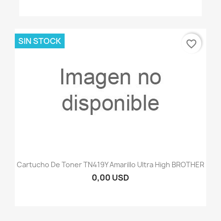
SIN STOCK
favorite_border
Cartucho De Toner TN419Y Amarillo Ultra High BROTHER
0,00 USD