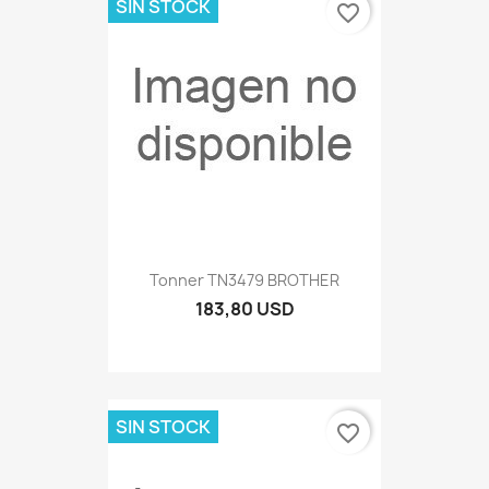
SIN STOCK
favorite_border
Tonner TN3479 BROTHER
183,80 USD
SIN STOCK
favorite_border