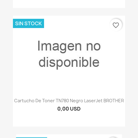
SIN STOCK
favorite_border
Cartucho De Toner TN780 Negro LaserJet BROTHER
0,00 USD