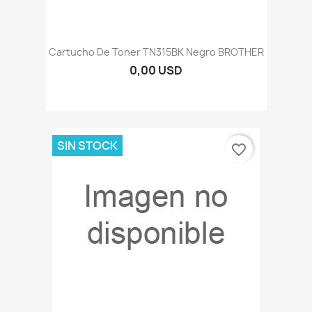
Cartucho De Toner TN315BK Negro BROTHER
0,00 USD
SIN STOCK
favorite_border