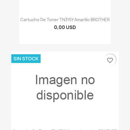
Cartucho De Toner TN315Y Amarillo BROTHER
0,00 USD
SIN STOCK
favorite_border