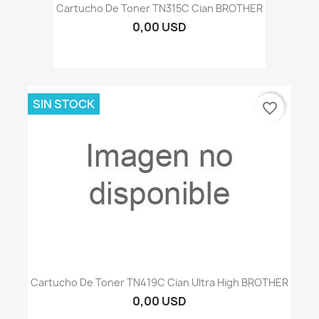
Cartucho De Toner TN315C Cian BROTHER
0,00 USD
SIN STOCK
favorite_border
Cartucho De Toner TN419C Cian Ultra High BROTHER
0,00 USD