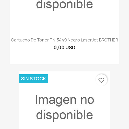
Cartucho De Toner TN-3449 Negro LaserJet BROTHER
0,00 USD
SIN STOCK
favorite_border