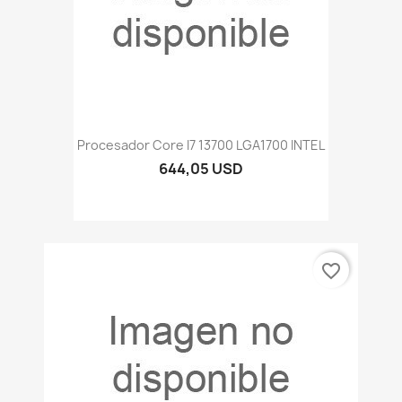
Procesador Core I7 13700 LGA1700 INTEL
644,05 USD
favorite_border