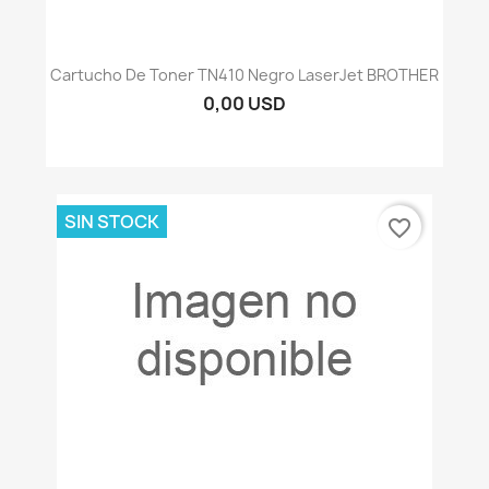
Cartucho De Toner TN410 Negro LaserJet BROTHER
0,00 USD
SIN STOCK
favorite_border