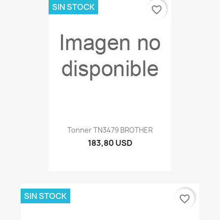
SIN STOCK
favorite_border
Tonner TN3479 BROTHER
183,80 USD
SIN STOCK
favorite_border