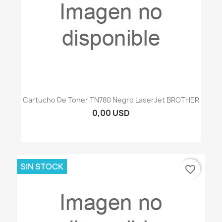
Cartucho De Toner TN780 Negro LaserJet BROTHER
0,00 USD
SIN STOCK
favorite_border