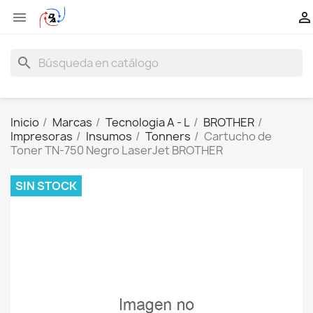


search
Inicio
Marcas
Tecnologia A - L
BROTHER
Impresoras
Insumos
Tonners
Cartucho de
Toner TN-750 Negro LaserJet BROTHER
SIN STOCK