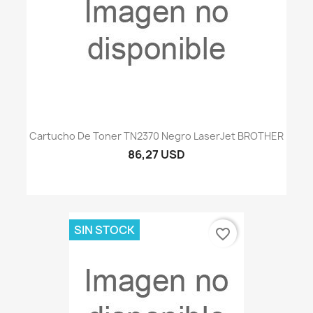
Cartucho De Toner TN2370 Negro LaserJet BROTHER
86,27 USD
SIN STOCK
favorite_border