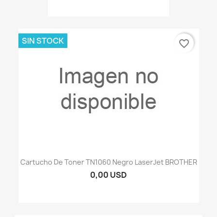
SIN STOCK
favorite_border
Cartucho De Toner TN1060 Negro LaserJet BROTHER
0,00 USD