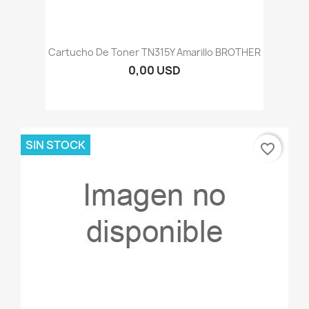
Cartucho De Toner TN315Y Amarillo BROTHER
0,00 USD
SIN STOCK
favorite_border