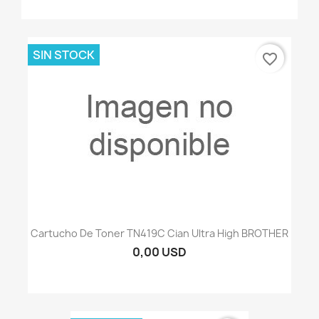
SIN STOCK
favorite_border
Cartucho De Toner TN419C Cian Ultra High BROTHER
0,00 USD