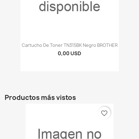
Cartucho De Toner TN315BK Negro BROTHER
0,00 USD
Productos más vistos
favorite_border