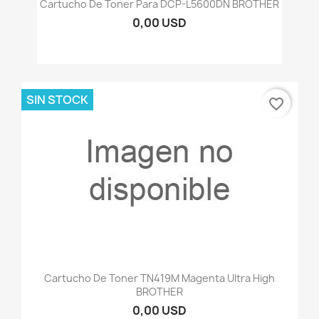
Cartucho De Toner Para DCP-L5600DN BROTHER
0,00 USD
SIN STOCK
favorite_border
Cartucho De Toner TN419M Magenta Ultra High
BROTHER
0,00 USD