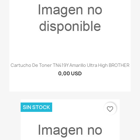
Cartucho De Toner TN419Y Amarillo Ultra High BROTHER
0,00 USD
SIN STOCK
favorite_border