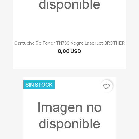
Cartucho De Toner TN780 Negro LaserJet BROTHER
0,00 USD
SIN STOCK
favorite_border