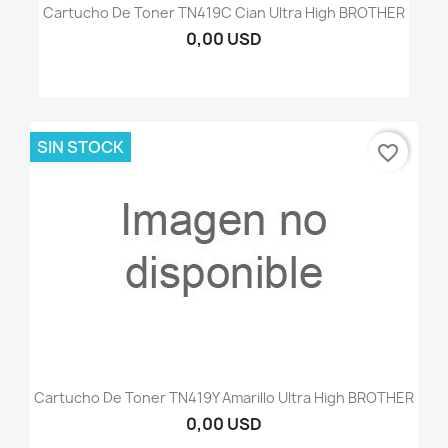
Cartucho De Toner TN419C Cian Ultra High BROTHER
0,00 USD
SIN STOCK
favorite_border
Cartucho De Toner TN419Y Amarillo Ultra High BROTHER
0,00 USD