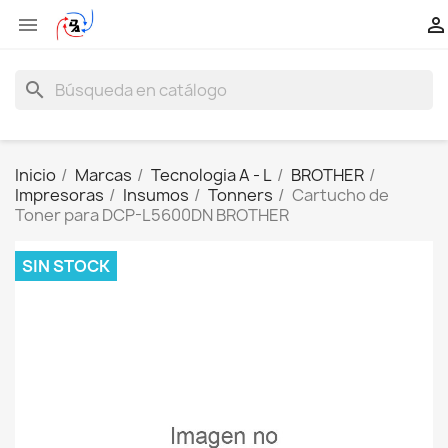


search
Inicio
Marcas
Tecnologia A - L
BROTHER
Impresoras
Insumos
Tonners
Cartucho de
Toner para DCP-L5600DN BROTHER
SIN STOCK