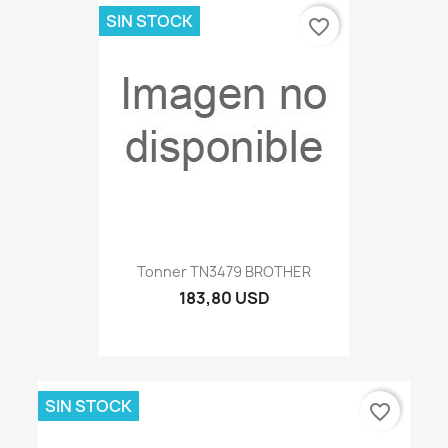
SIN STOCK
favorite_border
Tonner TN3479 BROTHER
183,80 USD
SIN STOCK
favorite_border