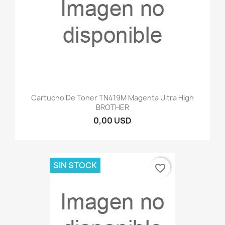
Cartucho De Toner TN419M Magenta Ultra High
BROTHER
0,00 USD
SIN STOCK
favorite_border