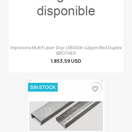
Impresora Multif Laser Dcp-L5600dn 42ppm Red Duplex
BROTHER
1.853,59 USD
SIN STOCK
favorite_border