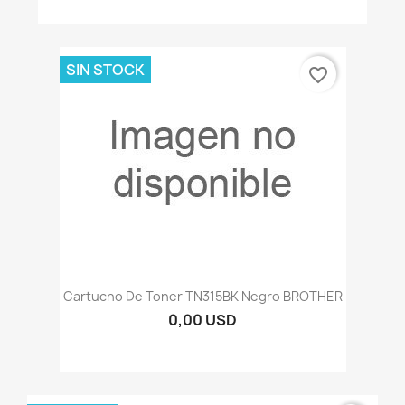
SIN STOCK
favorite_border
Cartucho De Toner TN315BK Negro BROTHER
0,00 USD