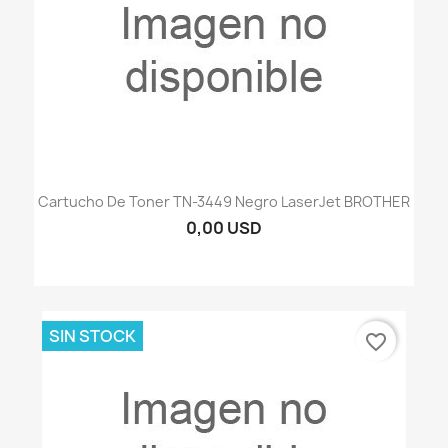
Cartucho De Toner TN-3449 Negro LaserJet BROTHER
0,00 USD
SIN STOCK
favorite_border