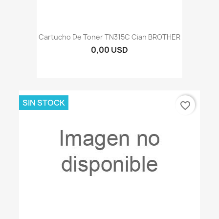
Cartucho De Toner TN315C Cian BROTHER
0,00 USD
SIN STOCK
favorite_border