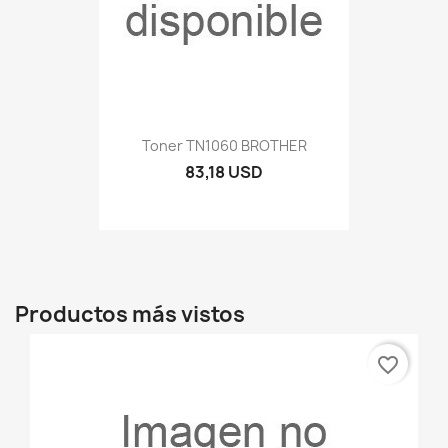
Toner TN1060 BROTHER
83,18 USD
Productos más vistos
favorite_border