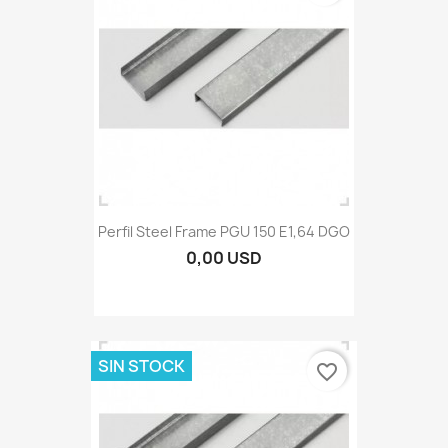
Perfil Steel Frame PGU 150 E1,64 DGO
0,00 USD
SIN STOCK
favorite_border