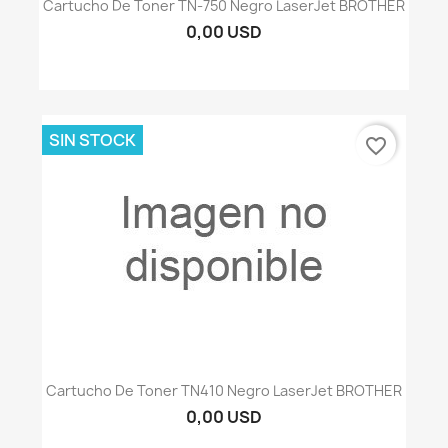
Cartucho De Toner TN-750 Negro LaserJet BROTHER
0,00 USD
SIN STOCK
favorite_border
Cartucho De Toner TN410 Negro LaserJet BROTHER
0,00 USD