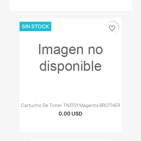
SIN STOCK
favorite_border
Cartucho De Toner TN315Y Magenta BROTHER
0,00 USD