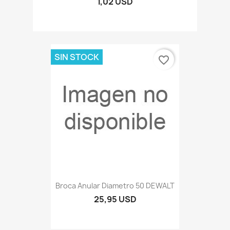
1,02 USD
SIN STOCK
favorite_border
Broca Anular Diametro 50 DEWALT
25,95 USD