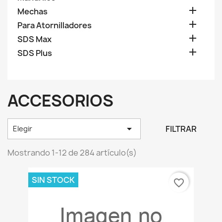

Mechas

Para Atornilladores

SDS Max

SDS Plus
ACCESORIOS

FILTRAR
Elegir
Mostrando 1-12 de 284 artículo(s)
SIN STOCK
favorite_border