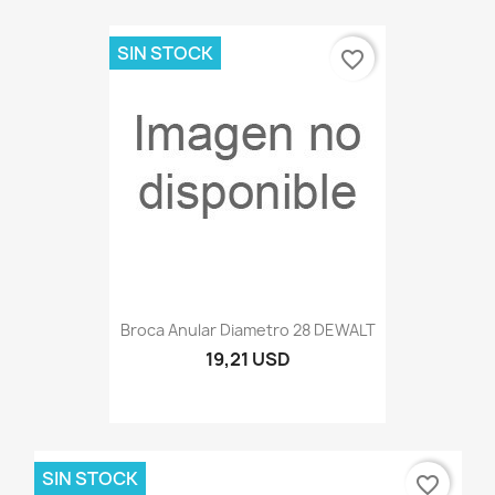
SIN STOCK
favorite_border
Broca Anular Diametro 28 DEWALT
19,21 USD
SIN STOCK
favorite_border